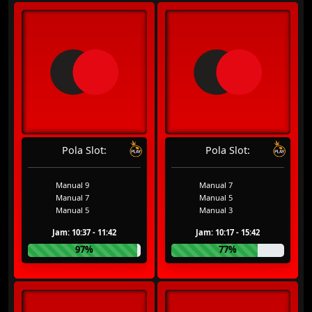
Pola Slot:
Pola Slot:
Manual 9
Manual 7
Manual 7
Manual 5
Manual 5
Manual 3
Jam: 10:37 - 11:42
Jam: 10:17 - 15:42
97%
77%