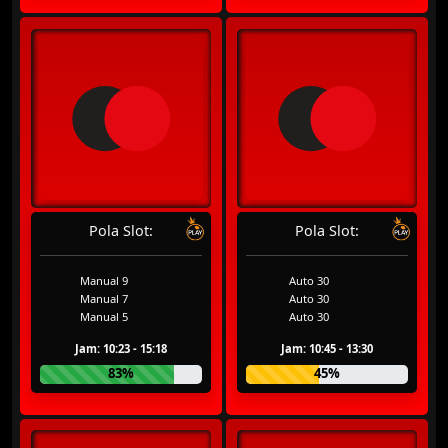
Pola Slot:
Pola Slot:
Manual 9
Auto 30
Manual 7
Auto 30
Manual 5
Auto 30
Jam: 10:23 - 15:18
Jam: 10:45 - 13:30
83%
45%