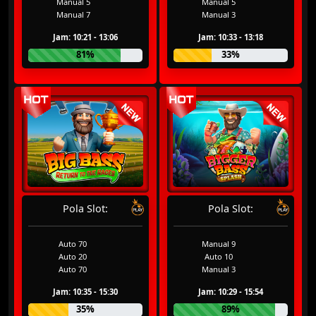
Manual 5
Manual 5
Manual 7
Manual 3
Jam: 10:21 - 13:06
Jam: 10:33 - 13:18
81%
33%
Pola Slot:
Pola Slot:
Auto 70
Manual 9
Auto 20
Auto 10
Auto 70
Manual 3
Jam: 10:35 - 15:30
Jam: 10:29 - 15:54
35%
89%