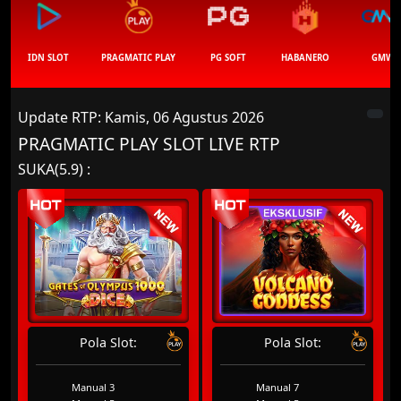
IDN SLOT
PRAGMATIC PLAY
PG SOFT
HABANERO
GMW
Update RTP: Kamis, 06 Agustus 2026
PRAGMATIC PLAY SLOT LIVE RTP
SUKA(5.9) :
Pola Slot:
Pola Slot:
Manual 3
Manual 7