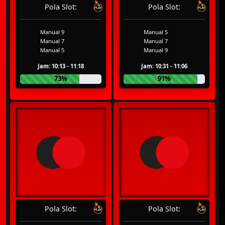
Pola Slot:
Pola Slot:
Manual 9
Manual 5
Manual 7
Manual 7
Manual 5
Manual 9
Jam: 10:13 - 11:18
Jam: 10:31 - 11:06
73%
91%
Pola Slot:
Pola Slot: