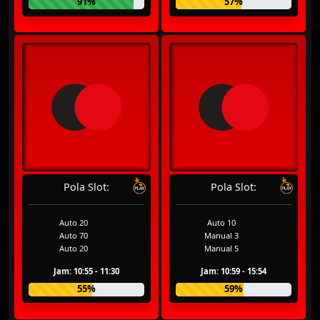
91%
57%
Pola Slot:
Pola Slot:
Auto 20
Auto 10
Auto 70
Manual 3
Auto 20
Manual 5
Jam: 10:55 - 11:30
Jam: 10:59 - 15:54
55%
59%