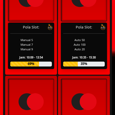
Pola Slot:
Pola Slot:
Manual 5
Auto 50
Manual 7
Auto 100
Manual 9
Auto 20
Jam: 10:09 - 13:54
Jam: 10:35 - 15:30
69%
35%