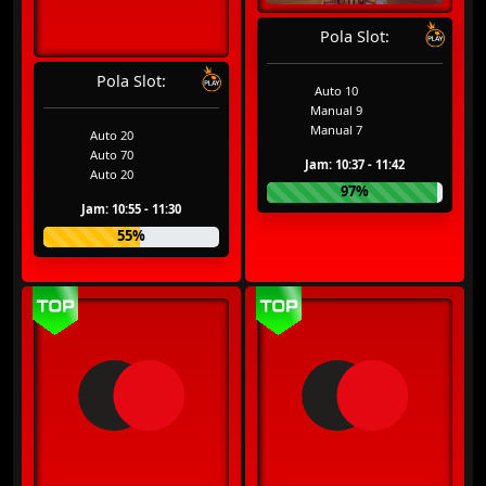
Pola Slot:
Pola Slot:
Auto 10
Manual 9
Manual 7
Auto 20
Auto 70
Jam: 10:37 - 11:42
Auto 20
97%
Jam: 10:55 - 11:30
55%