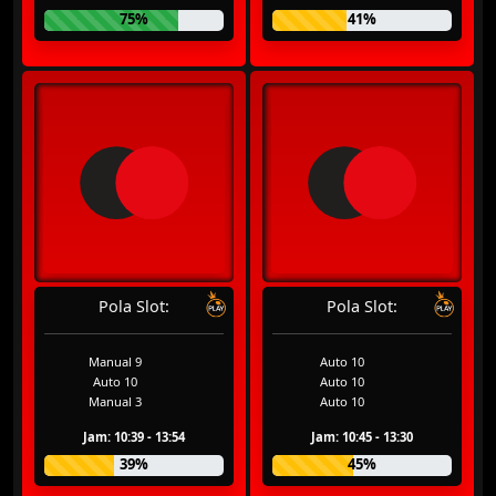
75%
41%
Pola Slot:
Pola Slot:
Manual 9
Auto 10
Auto 10
Auto 10
Manual 3
Auto 10
Jam: 10:39 - 13:54
Jam: 10:45 - 13:30
39%
45%