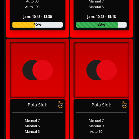
Auto 30
Manual 7
Auto 100
Manual 5
Jam: 10:45 - 13:30
Jam: 10:23 - 15:18
45%
83%
Pola Slot:
Pola Slot:
Manual 7
Manual 7
Manual 5
Manual 9
Manual 3
Auto 50