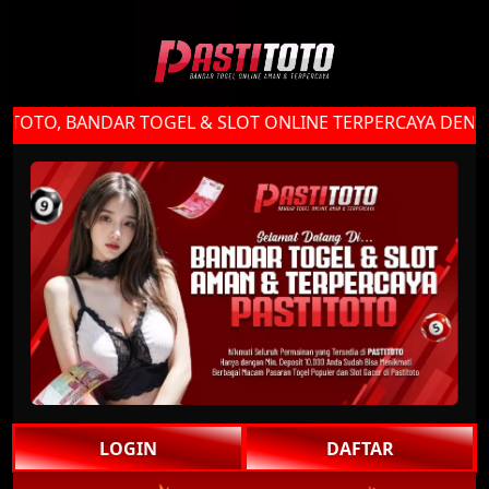
, BANDAR TOGEL & SLOT ONLINE TERPERCAYA DENGAN MIN
LOGIN
DAFTAR